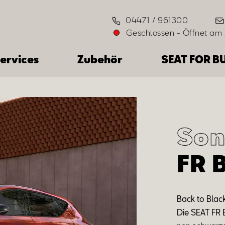
04471 / 961300
Geschlossen
-
Öffnet am
ervices
Zubehör
SEAT FOR B
Son
FR 
Back
to
Blac
Die SEAT FR 