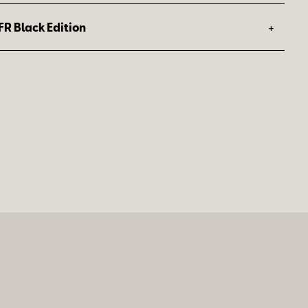
+
FR Black Edition
ausstattung des Arona FR:
ausstattung des Leon Sportstourer FR: