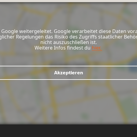
Google weitergeleitet. Google verarbeitet diese Daten vor
glicher Regelungen das Risiko des Zugriffs staatlicher Be
nicht auszuschließen ist.
Weitere Infos findest du
hier.
Akzeptieren