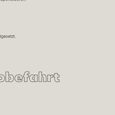
tgesetzt.
robefahrt