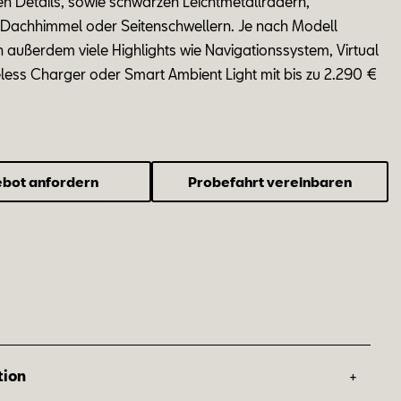
en De
tails
,
so
wie schwar
zen Leicht
me
tall
rä
dern,
, Dach
him
mel oder Sei
ten
schwel
lern. Je nach Mo
dell
h au
ßer
dem
vie­le
High
lights wie Na
vi
ga
ti
ons
sys
tem, Vir
tu
al
e
less Char
ger oder Smart Am
bi
ent Light mit bis zu 2.290 €
bot anfordern
Probefahrt vereinbaren
+
tion