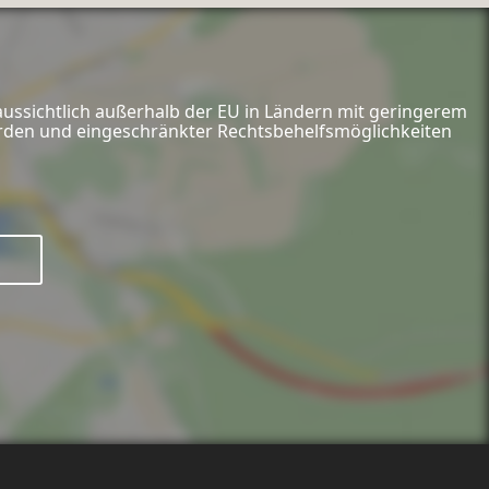
aussichtlich außerhalb der EU in Ländern mit geringerem
hörden und eingeschränkter Rechtsbehelfsmöglichkeiten