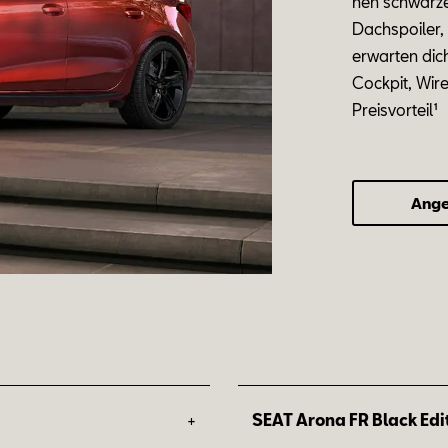
nen
schwar
z
Dach
spoi
ler
er
war
ten dic
Cock
pit, Wir
Preis­vor­teil¹
Ange
+
SEAT Arona FR Black Edi