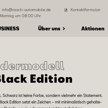
info@rasch-automobile.de
Kontaktformular
 Montag um 08:00 Uhr
USINESS
Über uns
Aktionen
dermodell
Black Edition
k
.
Schwarz ist kei­ne Far­be
,
s
on­dern
viel­mehr
ein State­ment.
Black Edi
ti
on setzt ein Zei
chen – mit m
in­i­ma­lis­tisch
ge­hal­te­