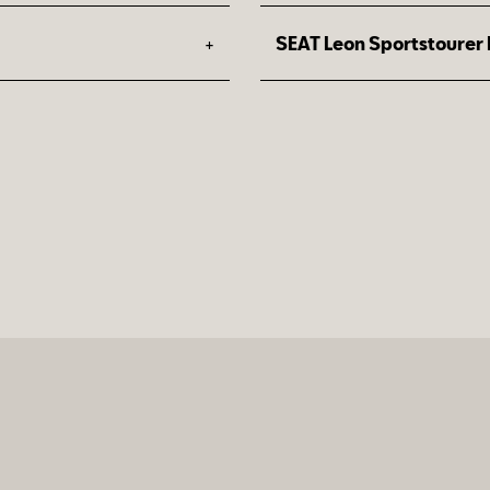
1
Preisvorteil: 1.900 €
+
SEAT Leon Sportstourer 
Dein Upgrade zur Serien
1
Preisvorteil: 2.290 €
Dein Upgrade zur Serien