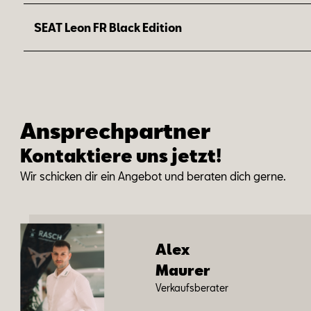
1
Preisvorteil: 1.500 €
SEAT Leon FR Black Edition
Dein Upgrade zur Serienausstattung des Ibiza FR:
1
Preisvorteil: 2.290 €
Dein Upgrade zur Serienausstattung des Leon FR:
Ansprechpartner
Kontaktiere uns jetzt!
Wir schi­cken dir ein An­ge­bot und be­ra­ten dich ger­ne.
Alex
Mau­rer
Ver­kaufs­be­ra­ter