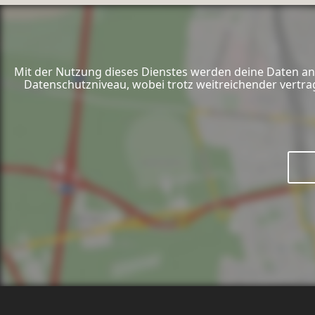
Mit der Nutzung dieses Dienstes werden deine Daten an 
Datenschutzniveau, wobei trotz weitreichender vertra