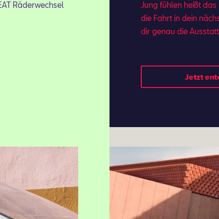
SEAT Räderwechsel
Jung fühlen heißt das
.
die Fahrt in dein näch
dir ge­nau die Aus­stat
Jetzt en