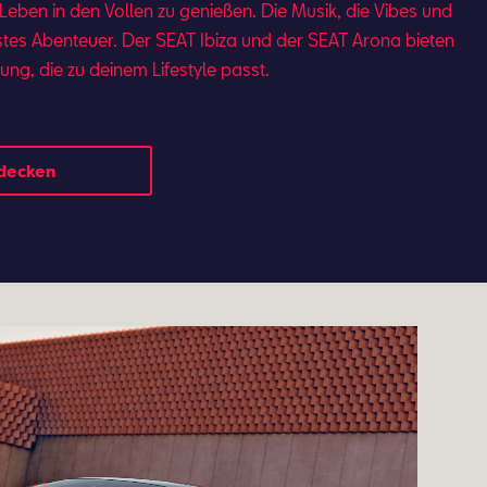
 Leben in den Vollen zu genießen. Die Musik, die Vibes und
stes Abenteuer. Der SEAT Ibi­za und der SEAT Aro­na bie­ten
­tung, die zu dei­nem Lifestyle passt.
tdecken