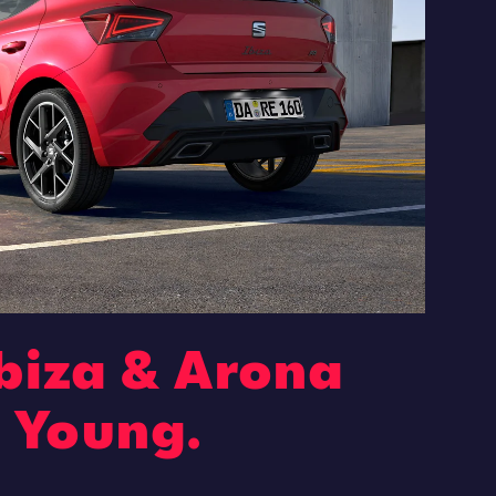
biza & Arona
' Young.