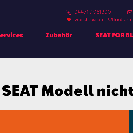
04471 / 961300
Geschlossen
-
Öffnet um
ervices
Zubehör
SEAT FOR B
s SEAT Modell nicht